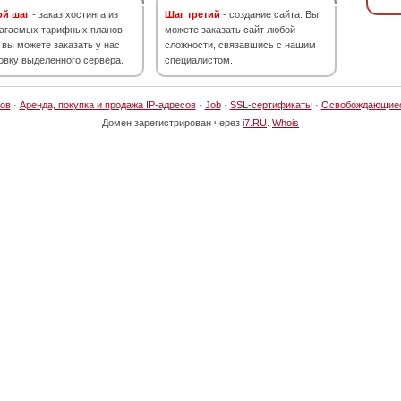
ой шаг
- заказ хостинга из
Шаг третий
- создание сайта. Вы
агаемых тарифных планов.
можете заказать сайт любой
 вы можете заказать у нас
сложности, связавшись с нашим
овку выделенного сервера.
специалистом.
ов
·
Аренда, покупка и продажа IP-адресов
·
Job
·
SSL-сертификаты
·
Освобождающие
Домен зарегистрирован через
i7.RU
.
Whois