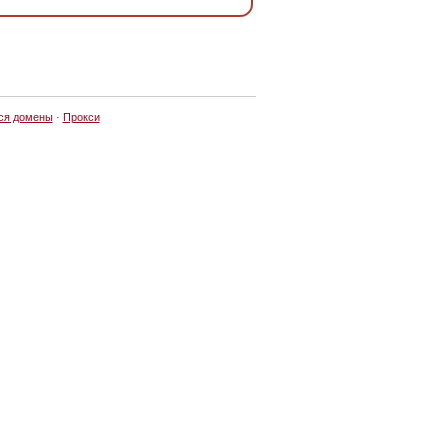
ся домены
·
Прокси