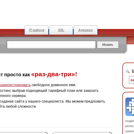
IT-работа
SSL
Аукцион
W
«раз-два-три»!
т просто как
зарегистрировать
свободное доменное имя.
остинг, выбрав подходящий тарифный план или заказать
енного сервера.
оздание сайта у нашего специалиста. Мы можем предложить
йта любой сложности.
пода
регис
шанс