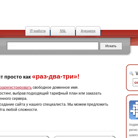
IT-работа
SSL
Аукцион
W
«раз-два-три»!
т просто как
зарегистрировать
свободное доменное имя.
остинг, выбрав подходящий тарифный план или заказать
енного сервера.
оздание сайта у нашего специалиста. Мы можем предложить
йта любой сложности.
пода
регис
шанс