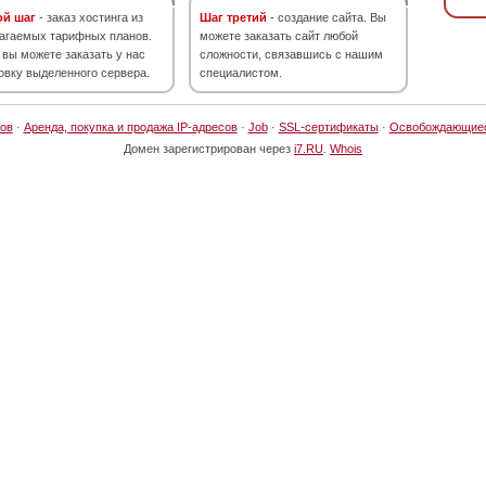
ой шаг
- заказ хостинга из
Шаг третий
- создание сайта. Вы
агаемых тарифных планов.
можете заказать сайт любой
 вы можете заказать у нас
сложности, связавшись с нашим
овку выделенного сервера.
специалистом.
ов
·
Аренда, покупка и продажа IP-адресов
·
Job
·
SSL-сертификаты
·
Освобождающие
Домен зарегистрирован через
i7.RU
.
Whois