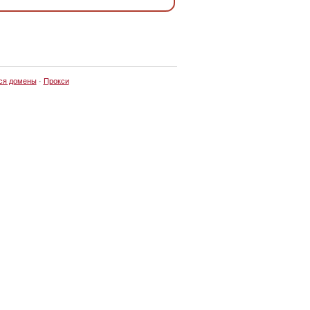
ся домены
·
Прокси